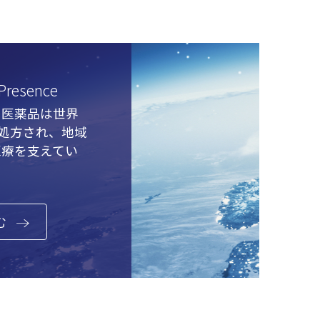
 Presence
の医薬品は世界
で処方され、地域
医療を支えてい
む