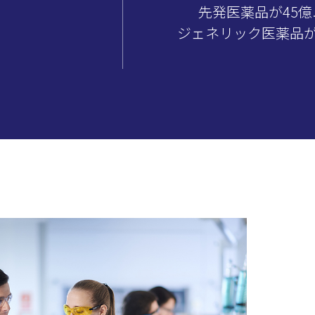
先発医薬品が45
ジェネリック医薬品が