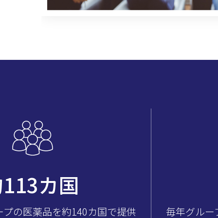
約
139
カ国
プの医薬品を約140カ国で提供
毎年グルー