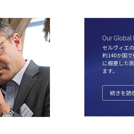
Our Global
セルヴィエ
約140か国
に根差した
ます。
続きを読