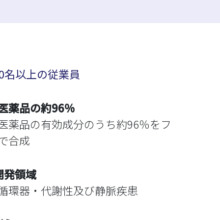
00名以上の従業員
医薬品の約96％
医薬品の有効成分のうち約96％をフ
で合成
開発領域
循環器・代謝性及び静脈疾患