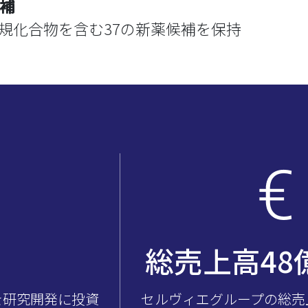
候補
新規化合物を含む37の新薬候補を保持
総売上高
59
を研究開発に投資
セルヴィエグループの総売上（