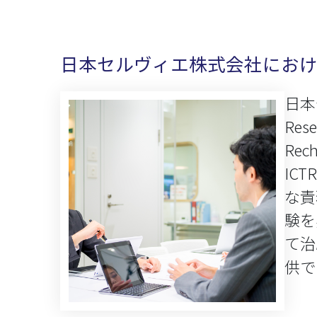
日本セルヴィエ株式会社にお
日本セ
Res
Rec
IC
な責
験を
て治
供で